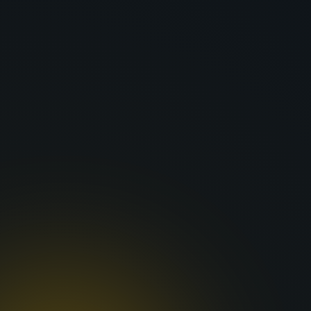
الحلبي
للكهرباء - جملة ومفرق