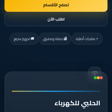
تصفح الأقسام
اطلب الآن
⚡ منتجات أصلية
🏬 جملة ومفرق
🚚 تجهيز سريع
💡
الحلبي للكهرباء